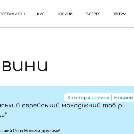
РОГРАМИ ЕКЦ
KVC
НОВИНИ
ГАЛЕРЕЯ
ЗВІТИ
овини
Категорія новини
|
Новини
нський єврейський молодіжний табір
ль”
ський Рік із Новими друзями!