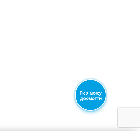
Як я можу
доомогти