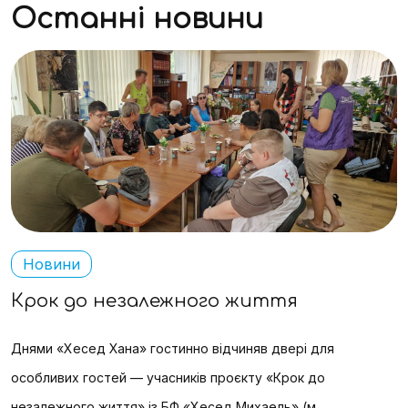
Останні новини
Новини
Крок до незалежного життя
О
Днями «Хесед Хана» гостинно відчиняв двері для
п
особливих гостей — учасників проєкту «Крок до
Г
незалежного життя» із БФ «Хесед Михаель» (м.
«