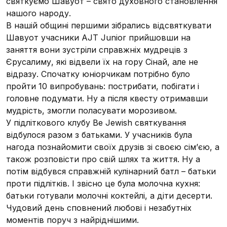
святкуємо Шавуот – свято духовного становлення
нашого народу.
В нашій общині першими зібрались відсвяткувати
Шавуот учасники AJT Junior прийшовши на
заняття вони зустріли справжніх мудреців з
Єрусалиму, які відвели їх на гору Сінай, але не
відразу. Спочатку юніорчикам потрібно було
пройти 10 випробувань: пострибати, побігати і
головне подумати. Ну а після квесту отримавши
мудрість, змогли поласувати морозивом.
У підліткового клубу Be Jewish святкування
відбулося разом з батьками. У учасників була
нагода познайомити своїх друзів зі своєю сім’єю, а
також розповісти про свій шлях та життя. Ну а
потім відбувся справжній кулінарний батл – батьки
проти підлітків. І звісно це була молочна кухня:
батьки готували молочні коктейлі, а діти десерти.
Чудовий день сповнений любові і незабутніх
моментів поруч з найріднішими.